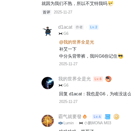
就因为我们不熟，所以不艾特我吗
首评
2025-11-27
d1acat
Lv.2
作者
G6
@我的世界全是光
补艾一下

中分头背带裤，我叫G6你记住
2025-11-27
我的世界全是光
Lv.6
G6
回复 
d1acat
：
我也是G6，为啥没这
2025-11-27
霸气就要發
Lv.4
Lumin
小鹏MONA M03