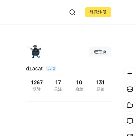
登录注册
进主页
d1acat
Lv.2
1267
17
10
131
获赞
关注
粉丝
原创