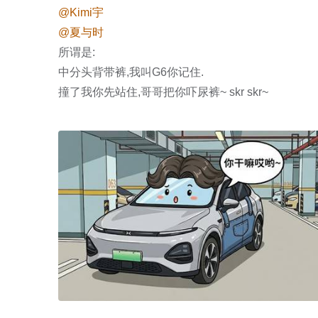
@Kimi宇
@夏与时
所谓是:

中分头背带裤,我叫G6你记住.

撞了我你先站住,哥哥把你吓尿裤~ skr skr~