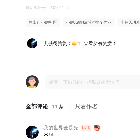
最后编辑于 · 2025-11-27
新出行小鹏社区
小鹏X9超级增程提车作业
小鹏天玑XOS
1
共获得赞赏：
查看所有赞赏
全部评论
只看作者
11 条
我的世界全是光
Lv.6
G6