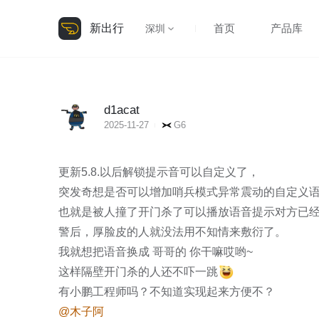
新出行
首页
产品库
深圳
d1acat
2025-11-27
G6
更新5.8.以后解锁提示音可以自定义了，

突发奇想是否可以增加哨兵模式异常震动的自定义语
也就是被人撞了开门杀了可以播放语音提示对方已
警后，厚脸皮的人就没法用不知情来敷衍了。

我就想把语音换成 哥哥的 你干嘛哎哟~

这样隔壁开门杀的人还不吓一跳
@木子阿