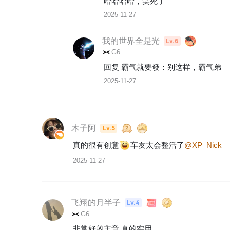
哈哈哈哈，笑死了
2025-11-27
我的世界全是光
Lv.6
G6
回复 
霸气就要發
：
别这样，霸气弟
2025-11-27
木子阿
Lv.5
真的很有创意
车友太会整活了
@XP_Nick
2025-11-27
飞翔的月半子
Lv.4
G6
非常好的主意 真的实用