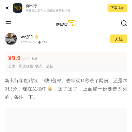
新出行
下载 App
下载 新出行App 浏览更多精彩内容
wz加1
关注
2025-04-04
C11
¥9.9
¥38
包邮
分类
周边收藏
状态
全新
新出行年度贴纸，9块9包邮。去年双11秒杀了两份，还是79
0积分，现在又抽中
，送了送了，上面那一份要选系列
的，备注一下。