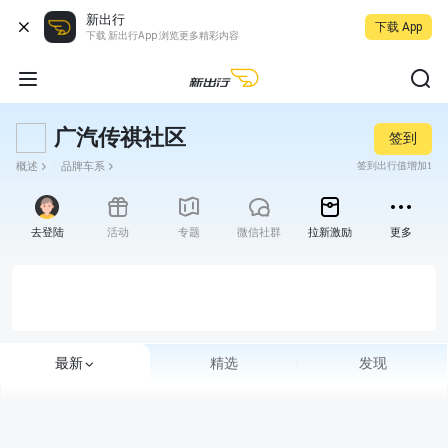
新出行
下载 App
下载 新出行App 浏览更多精彩内容
广汽传祺社区
签到
概述
品牌车系
签到出行值增加1
去登陆
活动
专题
微信社群
拉新激励
更多
最新
精选
发现