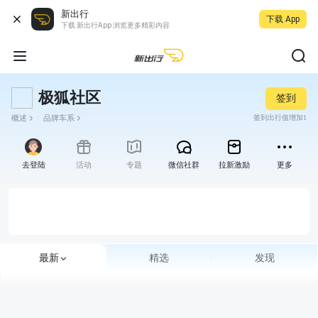
新出行
下载 App
下载 新出行App 浏览更多精彩内容
极狐社区
签到
概述
品牌车系
签到出行值增加1
去登陆
活动
专题
微信社群
拉新激励
更多
最新
精选
发现