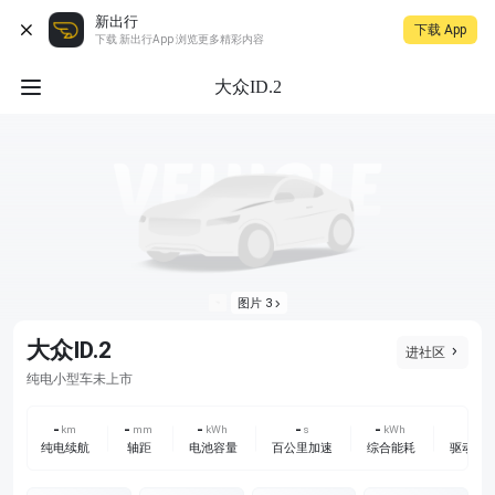
新出行
下载 App
下载 新出行App 浏览更多精彩内容
大众ID.2
图片 3
大众ID.2
进社区
未上市
纯电
小型车
-
-
-
-
-
-
km
mm
kWh
s
kWh
纯电续航
轴距
电池容量
百公里加速
综合能耗
驱动方