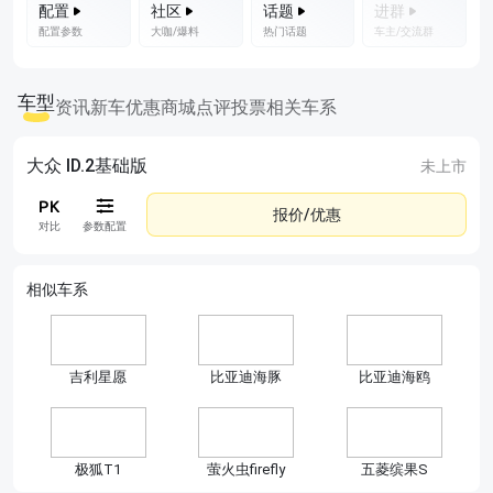
配置
社区
话题
进群
配置参数
大咖/爆料
热门话题
车主/交流群
车型
资讯
新车优惠
商城
点评
投票
相关车系
大众 ID.2基础版
未上市
报价/优惠
对比
参数配置
相似车系
吉利星愿
比亚迪海豚
比亚迪海鸥
极狐T1
萤火虫firefly
五菱缤果S