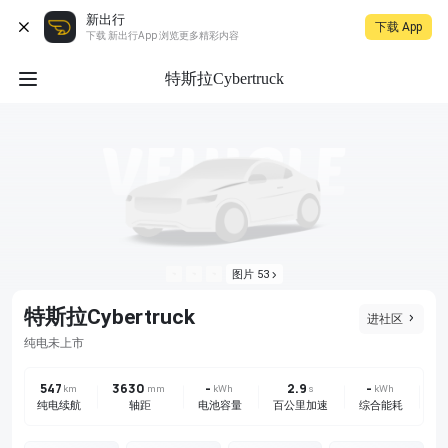
新出行
下载 App
下载 新出行App 浏览更多精彩内容
特斯拉Cybertruck
图片 53
特斯拉Cybertruck
进社区
未上市
纯电
547
3630
-
2.9
-
后
km
mm
kWh
s
kWh
纯电续航
轴距
电池容量
百公里加速
综合能耗