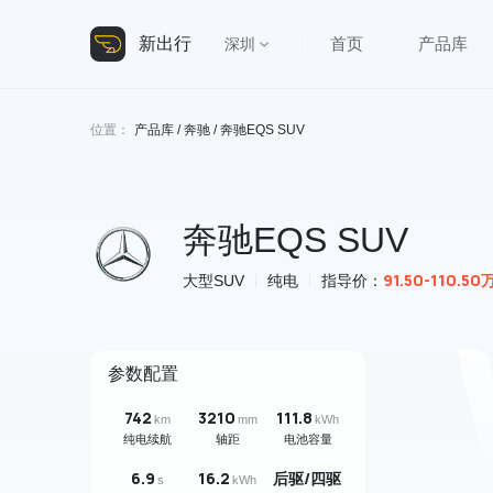
新出行
首页
产品库
深圳
位置：
产品库
/
奔驰
/ 奔驰EQS SUV
奔驰EQS SUV
91.50-110.50
大型SUV
纯电
指导价：
参数配置
742
3210
111.8
km
mm
kWh
纯电续航
轴距
电池容量
6.9
16.2
后驱/四驱
s
kWh