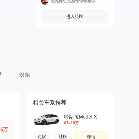
这尾部怎么感觉似曾相识
进入社区
评
投票
相关车系推荐
特斯拉Model X
88.29万
.5万
对比
社区
详情