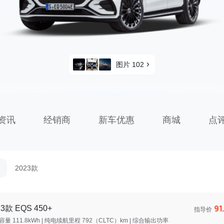
图片 102
资讯
经销商
新车优惠
商城
点
2023款
91
23款 EQS 450+
指导价
量 111.8kWh | 纯电续航里程 792（CLTC）km | 综合输出功率