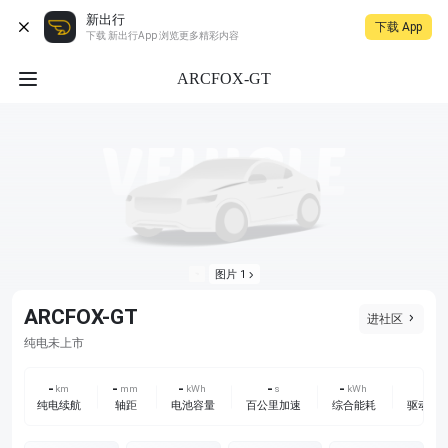
新出行
下载 App
下载 新出行App 浏览更多精彩内容
ARCFOX-GT
图片 1
ARCFOX-GT
进社区
未上市
纯电
-
-
-
-
-
-
km
mm
kWh
s
kWh
纯电续航
轴距
电池容量
百公里加速
综合能耗
驱动方