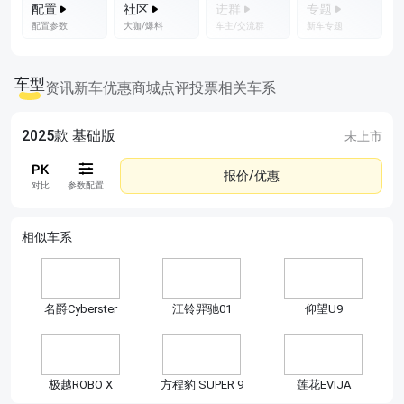
配置
社区
进群
专题
配置参数
大咖/爆料
车主/交流群
新车专题
车型
资讯
新车优惠
商城
点评
投票
相关车系
2025款 基础版
未上市
报价/优惠
对比
参数配置
相似车系
名爵Cyberster
江铃羿驰01
仰望U9
极越ROBO X
方程豹 SUPER 9
莲花EVIJA