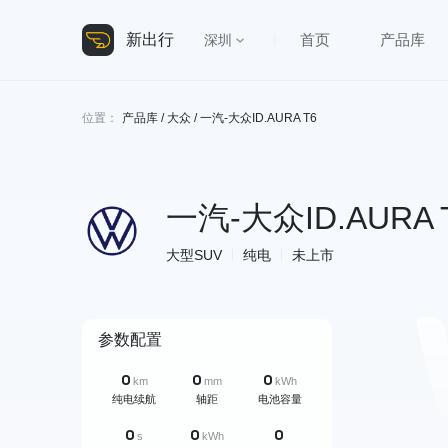
新出行
首页
产品库
深圳
位置：
产品库
/
大众
/ 一汽-大众ID.AURA T6
一汽-大众ID.AURA 
大型SUV
纯电
未上市
参数配置
0
0
0
km
mm
kWh
纯电续航
轴距
电池容量
0
0
0
s
kWh