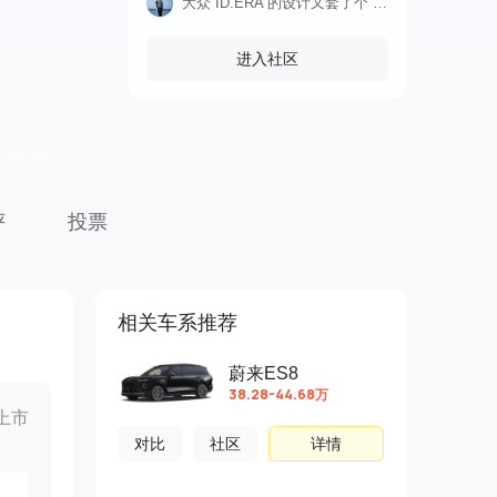
大众 ID.ERA 的设计又套了个 5X 出来，好在这套设计放 SUV 上确实好看尺寸上，长宽高分别为 4560*1896*1630mm，轴距为 2815目前仅
进入社区
评
投票
相关车系推荐
蔚来ES8
38.28-44.68万
上市
对比
社区
详情