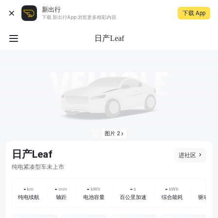
新出行
下载 App
下载 新出行App 浏览更多精彩内容
日产Leaf
图片 2
日产Leaf
进社区
未上市
纯电
紧凑型车
-
-
-
-
-
-
km
mm
kWh
s
kWh
纯电续航
轴距
电池容量
百公里加速
综合能耗
驱动方