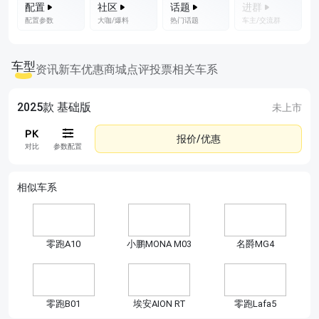
配置
社区
话题
进群
配置参数
大咖/爆料
热门话题
车主/交流群
车型
资讯
新车优惠
商城
点评
投票
相关车系
2025款 基础版
未上市
报价/优惠
对比
参数配置
相似车系
零跑A10
小鹏MONA M03
名爵MG4
零跑B01
埃安AION RT
零跑Lafa5