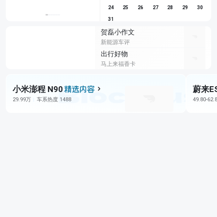
24
25
26
27
28
29
30
31
贺磊小作文
新能源车评
出行好物
马上来福香卡
小米澎程 N90
蔚来E
29.99万
车系热度 1488
49.80-62