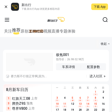
新出行
下载 App
下载 新出行App 浏览更多精彩内容
推荐
关注
原创
视频
直播
专题
体验
收起
极氪001
指导价：26.98-32.98万
车系详情
配置参数
进入社区
赛力斯不行很正常啊,因为拿不出手啊，妄想品牌效应，那么就要像特斯拉一样会讲故事，不行就老老实实技术研发，光跟遥遥领先加一个外观是没用的
一
二
三
四
五
六
日
8月新车日历
1
2
1
红旗天工08
上市
尊界V680
3
4
上市
5
6
7
8
埃安AION
9
1
5
5
1
6
3
1
1
腾势Z9S
预售
享界G9
预售
长城H10
3
5
5
10
11
12
13
14
15
16
1
1
1
1
1
尊界V800
上市
别克至境L7
预售
深蓝S05 
5
5
6
17
18
19
20
21
22
23