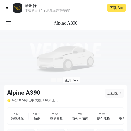
新出行
下载 App
下载 新出行App 浏览更多精彩内容
Alpine A390
图片 34
Alpine A390
进社区
未上市
评分 8.5
纯电
中大型SUV
-
-
-
-
-
-
km
mm
kWh
s
kWh
纯电续航
轴距
电池容量
百公里加速
综合能耗
驱动方