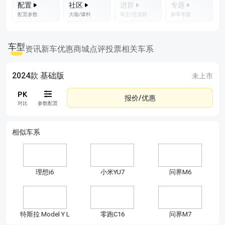
配置
社区
进群
专题
配置参数
大咖/爆料
车主/交流群
新车专题
车型
资讯
新车优惠
商城
点评
投票
相关车系
2024款 基础版
未上市
报价/优惠
对比
参数配置
相似车系
理想i6
小米YU7
问界M6
特斯拉 Model Y L
零跑C16
问界M7