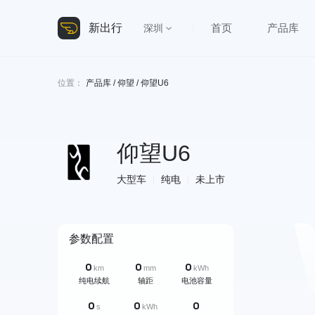
新出行
首页
产品库
深圳
位置：
产品库
/
仰望
/ 仰望U6
仰望U6
大型车
纯电
未上市
参数配置
0
0
0
km
mm
kWh
纯电续航
轴距
电池容量
0
0
0
s
kWh