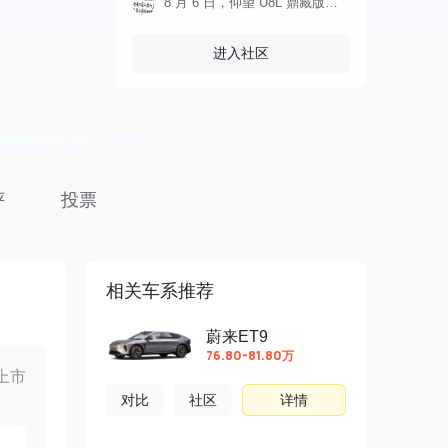
8 月 6 日，仰望 U8L 鼎藏版正式上市，新款车型售价 145.8 万元。外观方面，仰望 U8L 鼎藏版延续了鼎型矩阵大灯设计、甲骨文黄金车标等“鼎”级设计
进入社区
评
投票
相关车系推荐
蔚来ET9
76.80-81.80万
上市
对比
社区
详情