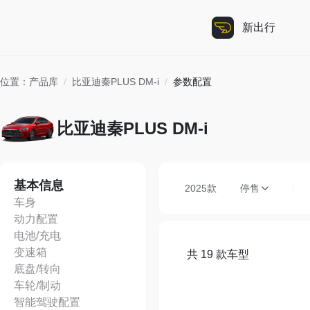
新出行
位置：
产品库
/
比亚迪秦PLUS DM-i
/
参数配置
比亚迪秦PLUS DM-i
基本信息
2025款
停售
车身
动力配置
电池/充电
变速箱
共 19 款车型
底盘/转向
车轮/制动
智能驾驶配置