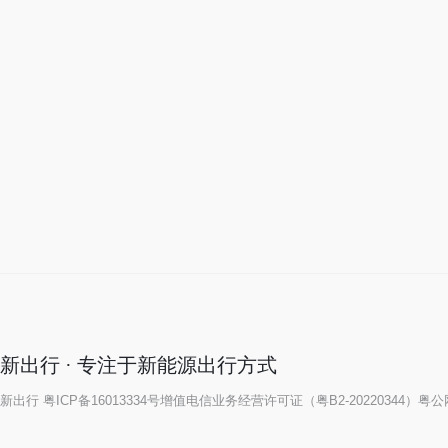
新出行 · 专注于新能源出行方式
新出行
粤ICP备16013334号
增值电信业务经营许可证（粤B2-20220344）
粤公网