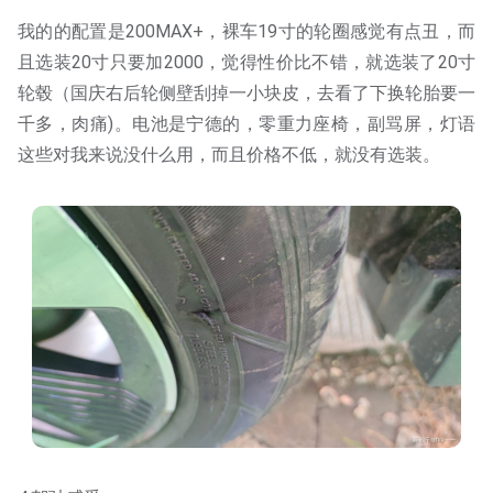
我的的配置是200MAX+，裸车19寸的轮圈感觉有点丑，而
且选装20寸只要加2000，觉得性价比不错，就选装了20寸
轮毂（国庆右后轮侧壁刮掉一小块皮，去看了下换轮胎要一
千多，肉痛)。电池是宁德的，零重力座椅，副骂屏，灯语
这些对我来说没什么用，而且价格不低，就没有选装。