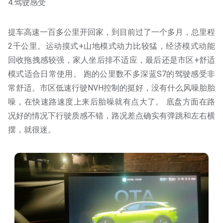
4.驾驶感受
提车高速一百多公里开回家，到目前过了一个多月，总里程
2千公里。运动摸式+山地模式动力比较猛，经济模式动能
回收拖拽感较强，家人坐后排不适应，最后还是市区+舒适
模式适合日常使用。 跑的公里数不多深蓝S7的驾驶感受非
常舒适。市区低速行驶NVH控制的挺好，没有什么风噪胎胎
噪，在快速路速度上来后胎噪就有点大了。 底盘方面在路
况好的情况下行驶质感不错，路况差点确实有弹跳和左右横
摆，就很迷。