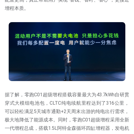
增程本质。
据了解，零跑C01超级增程搭载容量最大为43.7kWh自研贯
穿式大模组电池包，CLTC纯电续航里程达到了316公里，
可以轻松满足5天城市通勤+2天周末出游的纯电出行需求，
极大地降低了能源成本。同时，零跑C01超级增程采用全新
一代增程总成，搭载1.5L阿特金森循环四缸增程器，发电机