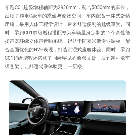
零跑C01超级增程轴距为2930mm，配合5050mm的车长，
延续了纯电C级车的乘坐与储物空间。车内配备一体式舒适
座椅，采用人体工程学设计，带来舒适便利的越级享受。同
时，零跑C01超级增程搭配专为车辆量身定制的12个高性能
扬声器环绕立体声音响系统，得益于阿嘉米斯专业调校，配
合全面优化的NVH表现，打造沉浸式座舱体验。同时，零跑
C01超级增程还搭载了同级罕见的前双叉臂、后五连杆豪车
级悬架，让舒适驾乘体验更上一层楼。