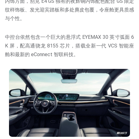
内饰方面，别克 E4 GS 独有的夜辉铜内饰配色配合 GS 限定
纹样饰板、发光迎宾踏板和多处麂皮包覆，令座舱更具质感
与个性。
中控台依然包含一个巨大的悬浮式 EYEMAX 30 英寸弧面 6
K 屏，配高通骁龙 8155 芯片，搭载全新一代 VCS 智能座
舱和最新的 eConnect 智联科技。