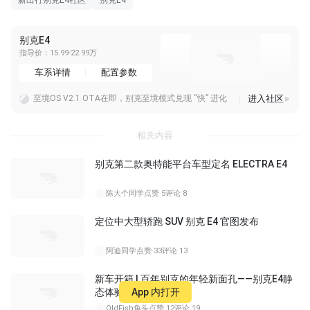
新出行别克E4社区
别克E4
别克E4
指导价：15.99-22.99万
车系详情
配置参数
进入社区
至境OS V2.1 OTA在即，别克至境模式兑现 “快” 进化
两个人的满配座驾，别克至境L7纯电国补预售权益价仅16.99万元起
16.99万起，别克至境L7：合资首款800V，全系没有“丐版”
相关内容
别克第二款奥特能平台车型定名 ELECTRA E4
陈大个同学
点赞 5
评论 8
定位中大型轿跑 SUV 别克 E4 官图发布
阿迪同学
点赞 33
评论 13
新车开箱 | 百年别克的年轻新面孔——别克E4静
态体验
App 内打开
16:00
OldFish鱼头
点赞 12
评论 19