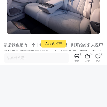
App 内打开
最后我也是有一个非常有意思的发现，刚开始好多人说F7
是抄袭借鉴了蔚来ET5/7的设计，我就想着去查了一下两台
2
3
20
说点什么吧~
车的概念车型，毕竟哪怕是抄袭，也得从源头找起来对吧。
赞赏
点赞
评论
结果我发现特别有意思的是，F7和飞凡2020年版Aura概念
车型非常相似，我前边也说了一脉传承。而ET5/7的前脸设
计，大灯模组，车身流线等方面和2019年版ET概念却有着
很多改变，反而和Aura有着几分相似哈哈。所以我想说的是
咱们也不要说谁抄袭谁了，两款品牌、颜值、性能各方面都
非常优秀的车型，相互良性竞争，配置上“卷”来“卷”去，才
是我最喜欢看到的，而不是把心思放在相互恶意诋毁。这样