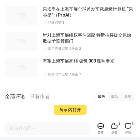
采埃孚在上海车展全球首发车载超级计算机 “采
睿星”（ProAI）
品牌
点赞 1
针对上海车展维权事件回应 特斯拉将提交原始
数据予监管部门
富兰克林
点赞 3
评论 2
有望上海车展亮相 极氪 003 谍照曝光
阿迪同学
点赞 4
评论 7
全部评论
只看作者
最热
最新
最早
App 内打开
4
5
说点什么吧~
赞赏
点赞
评论