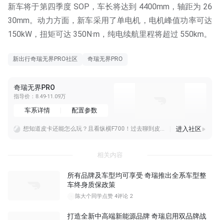
新车将于第四季度 SOP，车长将达到 4400mm，轴距为 26
30mm。动力方面，新车采用了单电机，电机峰值功率可达
150kW，扭矩可达 350N·m，纯电续航里程将超过 550km。
新出行奇瑞无界PRO社区
奇瑞无界PRO
奇瑞无界PRO
指导价：8.49-11.09万
车系详情
配置参数
进入社区
想知道皮卡还能怎么玩？且看纵横F700！过去聊到皮卡，很多人的第一反应还是“工具车”——能拉货、能干活、耐造可靠，但和豪华、生活方式似乎没什么关系。但这几年，汽
为专业玩家而来！纵横F700上市限时权益价29.99万元起
纵横F700全球亮相，限时权益价29.99万起，主打一句“玩不封顶”，撕掉皮卡只会拉货的工具车标签，要造的，就是一台能承包所有户外热爱的全领域豪华越野皮卡！这次
相关内容
所有品牌及车型均可享受 奇瑞推出全系车型整
车终身质保政策
陈大个同学
点赞 4
评论 2
打造全新中高端新能源品牌 奇瑞启用双品牌战