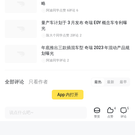
略
阿迪同学
点赞 6
评论 6
量产车计划于 3 月发布 奇瑞 E0Y 概念车专利曝
光
陈大个同学
点赞 2
评论 2
年底推出三款插混车型 奇瑞 2023 年混动产品规
划曝光
阿迪同学
评论 2
全部评论
只看作者
最热
最新
最早
App 内打开
4
5
说点什么吧~
赞赏
点赞
评论