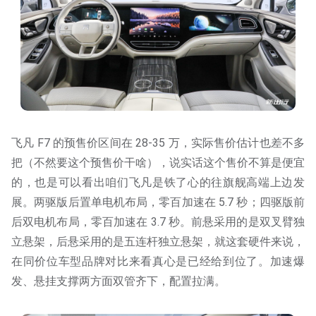
飞凡 F7 的预售价区间在 28-35 万，实际售价估计也差不多
把（不然要这个预售价干啥），说实话这个售价不算是便宜
的，也是可以看出咱们飞凡是铁了心的往旗舰高端上边发
展。两驱版后置单电机布局，零百加速在 5.7 秒；四驱版前
后双电机布局，零百加速在 3.7 秒。前悬采用的是双叉臂独
立悬架，后悬采用的是五连杆独立悬架，就这套硬件来说，
在同价位车型品牌对比来看真心是已经给到位了。加速爆
发、悬挂支撑两方面双管齐下，配置拉满。