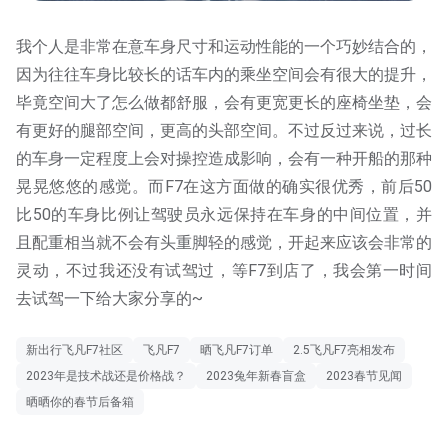
我个人是非常在意车身尺寸和运动性能的一个巧妙结合的，
因为往往车身比较长的话车内的乘坐空间会有很大的提升，
毕竟空间大了怎么做都舒服，会有更宽更长的座椅坐垫，会
有更好的腿部空间，更高的头部空间。不过反过来说，过长
的车身一定程度上会对操控造成影响，会有一种开船的那种
晃晃悠悠的感觉。而F7在这方面做的确实很优秀，前后50
比50的车身比例让驾驶员永远保持在车身的中间位置，并
且配重相当就不会有头重脚轻的感觉，开起来应该会非常的
灵动，不过我还没有试驾过，等F7到店了，我会第一时间
去试驾一下给大家分享的~
新出行飞凡F7社区
飞凡F7
晒飞凡F7订单
2.5飞凡F7亮相发布
2023年是技术战还是价格战？
2023兔年新春盲盒
2023春节见闻
晒晒你的春节后备箱