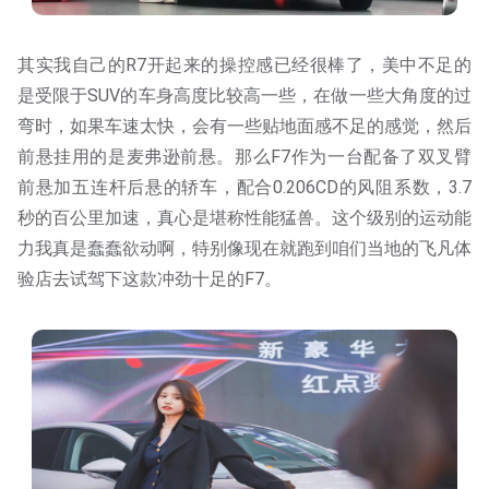
其实我自己的R7开起来的操控感已经很棒了，美中不足的
是受限于SUV的车身高度比较高一些，在做一些大角度的过
弯时，如果车速太快，会有一些贴地面感不足的感觉，然后
前悬挂用的是麦弗逊前悬。那么F7作为一台配备了双叉臂
前悬加五连杆后悬的轿车，配合0.206CD的风阻系数，3.7
秒的百公里加速，真心是堪称性能猛兽。这个级别的运动能
力我真是蠢蠢欲动啊，特别像现在就跑到咱们当地的飞凡体
验店去试驾下这款冲劲十足的F7。
最后说一下为啥要说这款车是360度无懈可击，因为在我心
中选择购入一款车的话，有几个维度是一定要看的，1尺寸
2配置3外观造型。尺寸方面F7不必多说，5米的车身长度加
上3米的轴距已经足以让同价位其他车品自愧不如了。配置