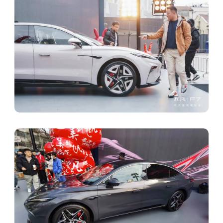
新出行飞凡F7社区
飞凡F7
晒飞凡F7订单
2.5飞凡F7亮相发布
2023年是技术战还是价格战？
2023兔年新春盲盒
2023春节见闻
晒晒你的春节后备箱