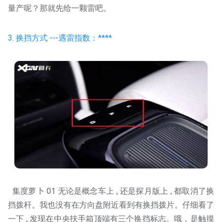
量产呢？那就先给一颗雷吧。
3. 换挡方式 ---遇雷指数：****
集度萝卜 01 无论是概念车上 , 还是探月版上 , 都取消了换
挡拨杆。我也没有在方向盘附近看到有换挡拨片。仔细看了
一下 , 发现在中央扶手箱顶端有三个换挡标志。哦，是触摸