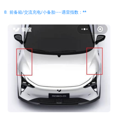
8. 前备箱/交流充电/小备胎----遇雷指数：**