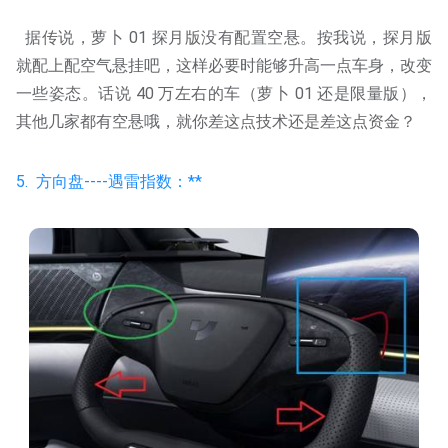
据传说，萝卜 01 探月版没有配置空悬。按我说，探月版
就配上配空气悬挂吧，这样必要时能够升高一点车身，改变
一些姿态。话说 40 万左右的车（萝卜 01 还是限量版），
其他几家都有空悬哦，就你差这点技术还是差这点资金？
5. 方向盘----遇雷指数：**