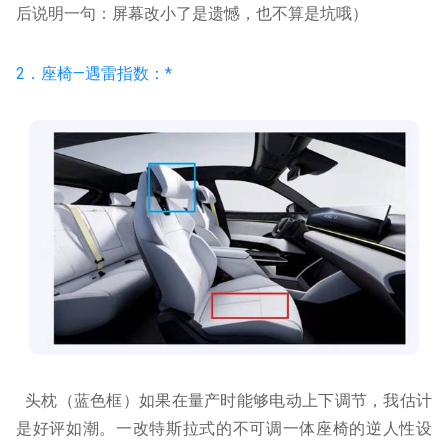
后说明一句：屏幕改小了是遗憾，也不算是坑哦）
2．座椅—遇雷指数：*
头枕（蓝色框）如果在量产时能够电动上下调节，我估计
是好评如潮。一改特斯拉式的不可调一体座椅的逆人性设