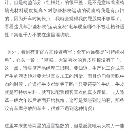
计。但是椅垫部分（红框处）的很平整，是不是意味着座椅
填充材料硬度挺高？对那些标榜运动的硬座椅我是有点怕
的，因为开车时间长点，我就会觉得我的屁股肉不够厚了。
看看这几年那些标榜“运动座椅”电车硬座哪个不被吐槽舒适
性？集度千万不要在这里埋坑哦。
另外，看到有非官方宣传资料写：全车内饰都是“可持续材
料”，心头一紧： ” 糟糕，大家喜欢的真皮座椅没有了 ” 。
这一点，请集度产品经理三思啊。要知道，生产化工合成革
产生的污染绝对要大过真皮加工的污染。而且你们每天吃牛
肉的时候，难道把牛皮都给吞了吗？只要还要吃牛肉，牛皮
就是可持续材料，就可以配置顾客喜欢的真皮座椅。（人造
革一般六年以后表面开始脱粒，这可是我碰到过的啊。那些
没有车库停放的车主，很难不遇到这种情况）
这里本来想给两星的遇雷指数的，但是感觉电动头枕万一能