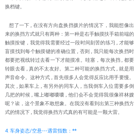
换档键。
想了一下 , 在没有方向盘换挡拨片的情况下，我能想像出
来的换挡方式就只有两种：第一种是右手触摸扶手箱前端的
触摸按键，我觉得我需要经过一段时间刻苦的练习 , 才能够
盲摸找到每个触摸键的准确位置 , 否则 , 我只能每次换挡时
都要把视线转过去看一下才能摸准。哇塞，每次换挡 , 都要
转眼去看 , 真的不太友好。第二种可能的换挡方式 , 就是用
声音命令。这种方式 , 首先很多人会觉得反应比用手要慢。
其次 , 如果车上 , 有另外的同车人 , 当我倒车入位需要多倒
几把的时候 , 嘴上嘟嘟囔囔 , 他们会不会觉得我很像祥林嫂
呢？诶，这个景象不敢想象。在我没有看到出第三种换挡方
式的情况下 , 我觉得换挡方式真的有可能是一颗大雷。
4. 车身姿态/空悬---遇雷指数：**