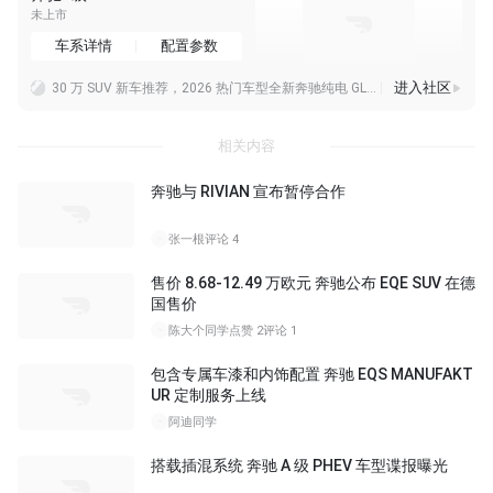
未上市
车系详情
配置参数
进入社区
30 万 SUV 新车推荐，2026 热门车型全新奔驰纯电 GLC 强势登场
30-40万家用SUV车推荐哪款？一步到位选全新奔驰纯电GLC
这尾部怎么感觉似曾相识
相关内容
奔驰与 RIVIAN 宣布暂停合作
张一根
评论 4
售价 8.68-12.49 万欧元 奔驰公布 EQE SUV 在德
国售价
陈大个同学
点赞 2
评论 1
包含专属车漆和内饰配置 奔驰 EQS MANUFAKT
UR 定制服务上线
阿迪同学
搭载插混系统 奔驰 A 级 PHEV 车型谍报曝光