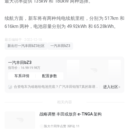
最大功率提供 135kW 和 180kW 两种选择。
续航方面，新车将有两种纯电续航里程，分别为 517km 和
616km 两种，电池容量分别为 49.92kWh 和 65.28kWh。
最后编辑于 · 2022-12-18
新出行一汽丰田bZ3社区
一汽丰田bZ3
一汽丰田bZ3
指导价：16.98-19.98万
车系详情
配置参数
进入社区
合资电车为啥敢给电池兜底？广汽丰田铂智7真的靠谱吗？
详解广汽丰田铂智7，鸿蒙座舱+双腔空悬，电池起火厂家全担责！
丰田加码混动，下一代电池能否稳住优势丰田计划明年量产新一代混动电池，持续加大混动领域布局，混动车型销量也有望创下新高，能看出丰田依旧把HEV混动当作核心赛道。混
相关内容
战略调整 丰田或放弃 e-TNGA 架构
陈大个同学
点赞 3
评论 11