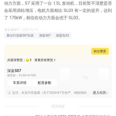
动力方面，S7 采用了一台 1.5L 发动机，目前暂不清楚是否
会采用涡轮增压，电机方面相比 SL03 有一定的提升，达到
了 175kW，相信在动力方面会优于 SL03。
最后编辑于 · 2022-12-14
新出行深蓝S07社区
深蓝S07
深蓝SL03
积分赞赏
1
共获得赞赏：
查看所有赞赏
深蓝S07
指导价：15.99-19.79万
车系详情
配置参数
进入社区
近日，长安汽车披露《关于2026年7月份产、销快报的自愿性信息披露公告》。公告显示，2026年7月，长安汽车销量为161,557辆，其中海外销量89,879辆；
我发现新建的桩充电效率比老桩还是高不少的，确实是这样嘛，都是特来电一装一枪的那种
看智驾测试的视频，感觉国产这个智驾确实有点东西啊，有些时候确实比人反应快呀。
相关内容