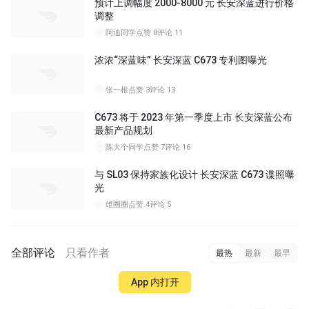
预计上调幅度 2000-8000 元 长安深蓝进行价格
调整
阿迪同学
点赞 8
评论 11
浓浓“深蓝味” 长安深蓝 C673 专利图曝光
张一根
点赞 3
评论 13
C673 将于 2023 年第一季度上市 长安深蓝公布
最新产品规划
陈大个同学
点赞 7
评论 16
与 SL03 保持家族化设计 长安深蓝 C673 谍照曝
光
维圈圈
点赞 4
评论 5
全部评论
只看作者
最热
最新
最早
App 内打开