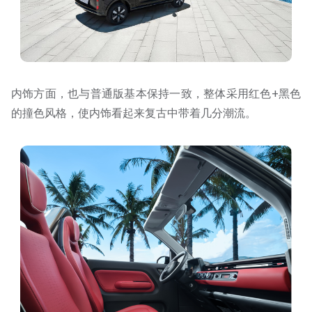
内饰方面，也与普通版基本保持一致，整体采用红色+黑色
的撞色风格，使内饰看起来复古中带着几分潮流。