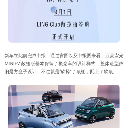
新车在此前完成申报，通过官图以及申报图来看，五菱宏光
MINIEV 敞篷版基本保留了概念车的设计样式，整体造型依
旧是方盒子设计，不过就是“砍掉”了顶棚，配上了软顶。