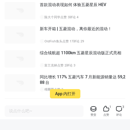
首款混动表现如何 体验五菱星辰 HEV
陈大个同学
点赞 3
评论 4
新车开箱 | 五菱混动，离你最近的混动！
08:13
OldFish鱼头
点赞 17
评论 29
综合续航超 1100km 五菱星辰混动版正式亮相
富兰克林
点赞 2
评论 3
同比增长 117% 五菱汽车 7 月新能源销量达 59,2
88 台
维圈圈
点赞 3
App 内打开
1
3
全部评论
只看作者
最热
最新
最早
说点什么吧~
赞赏
点赞
评论