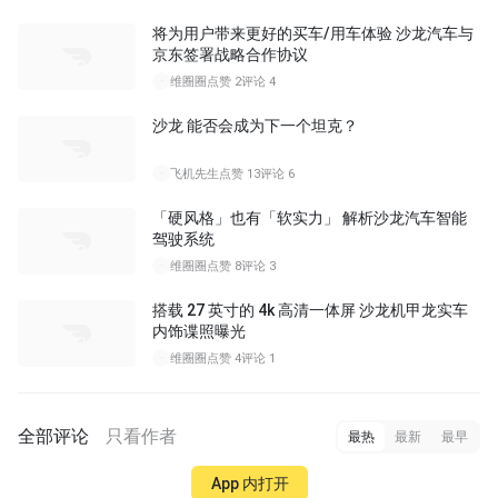
将为用户带来更好的买车/用车体验 沙龙汽车与
京东签署战略合作协议
维圈圈
点赞 2
评论 4
沙龙 能否会成为下一个坦克？
飞机先生
点赞 13
评论 6
「硬风格」也有「软实力」 解析沙龙汽车智能
驾驶系统
维圈圈
点赞 8
评论 3
搭载 27 英寸的 4k 高清一体屏 沙龙机甲龙实车
内饰谍照曝光
维圈圈
点赞 4
评论 1
全部评论
只看作者
最热
最新
最早
App 内打开