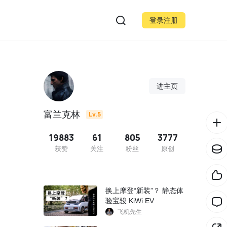
登录注册
进主页
富兰克林
Lv.5
19883
61
805
3777
获赞
关注
粉丝
原创
换上摩登“新装”？ 静态体
验宝骏 KiWi EV
飞机先生