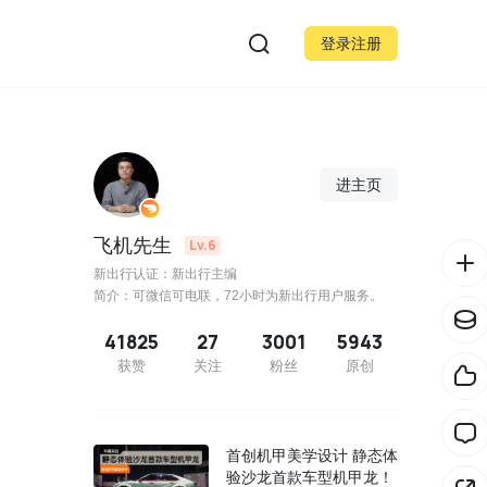
登录注册
进主页
飞机先生
Lv.6
新出行认证：新出行主编
简介：可微信可电联，72小时为新出行用户服务。
41825
27
3001
5943
获赞
关注
粉丝
原创
首创机甲美学设计 静态体
验沙龙首款车型机甲龙！