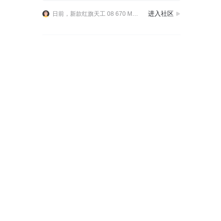
神龙旗下示界品牌首款车型示界06上市
进入社区
日前，新款红旗天工 08 670 Max 正式上市，新车售价为 19.79 万元，限时权益价 17.99 万元。
日前，比亚迪发布了海狮 08 内饰官图，新车预计将在 8 月正式上市。内饰方面，海狮 08 内饰延续海洋网的环抱式座舱设计，配备悬浮式中控屏，目测屏幕尺寸可以参
神龙旗下示界品牌首款车型示界06上市
日前，新款红旗天工 08 670 Max 正式上市，新车售价为 19.79 万元，限时权益价 17.99 万元。