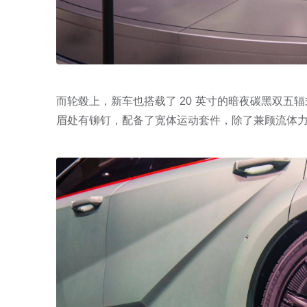
而轮毂上，新车也搭载了 20 英寸的暗夜碳黑双五
眉处有铆钉，配备了宽体运动套件，除了兼顾流体