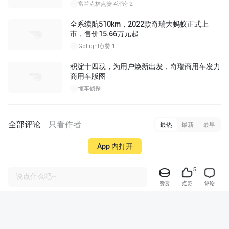
富兰克林
点赞 4
评论 2
全系续航510km，2022款奇瑞大蚂蚁正式上
市，售价15.66万元起
GoLight
点赞 1
积淀十四载，为用户焕新出发，奇瑞商用车发力
商用车版图
懂车侦探
全部评论
只看作者
最热
最新
最早
App 内打开
5
说点什么吧~
赞赏
点赞
评论