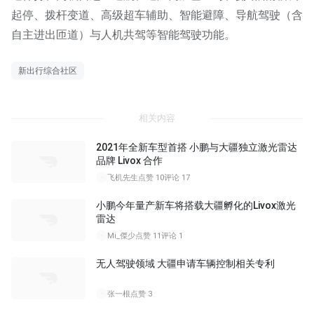
起停、拨杆变道、高级超车辅助、智能避障、导航驾驶（含
自主进出匝道）与人机共驾等智能驾驶功能。
新出行综合社区
相关内容
2021年全新车型首搭 小鹏与大疆独立激光雷达
品牌 Livox 合作
飞机先生
点赞 10
评论 17
小鹏今年量产新车将搭载大疆孵化的Livox激光
雷达
Mi_傑少
点赞 11
评论 1
无人驾驶领域 大疆申请车辆控制相关专利
张一根
点赞 3