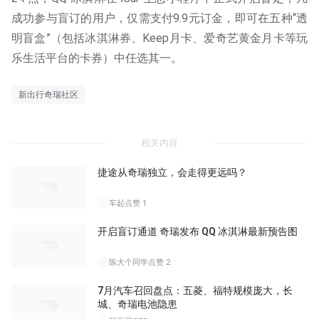
成功参与盲订的用户，仅需支付9.9元订金，即可在五种“透
明盲盒”（包括冰淇淋券、Keep月卡、爱奇艺黄金月卡等玩
乐生活平台的卡券）中任选其一。
新出行奇瑞社区
相关内容
捷途从奇瑞独立，会走得更远吗？
车起
点赞 1
开启盲订通道 奇瑞发布 QQ 冰淇淋最新预告图
陈大个同学
点赞 2
7月汽车召回盘点：五菱、福特规模庞大，长
城、奇瑞电池隐患