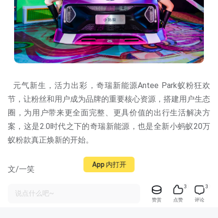
元气新生，活力出彩，奇瑞新能源Antee Park蚁粉狂欢
节，让粉丝和用户成为品牌的重要核心资源，搭建用户生态
圈，为用户带来更全面完整、更具价值的出行生活解决方
案，这是2.0时代之下的奇瑞新能源，也是全新小蚂蚁20万
App 内打开
蚁粉款真正焕新的开始。
3
3
说点什么吧~
赞赏
点赞
评论
文/一笑