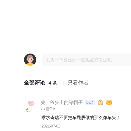
全部评论
只看作者
4 条
关二爷头上的绿帽子
Lv.4
唐DM
求求奇瑞不要把车屁股做的那么像车头了
2021-07-02