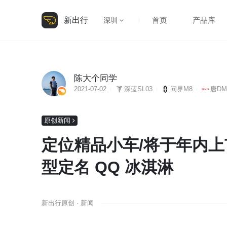
新出行
首页
产品库
深圳
陈大个同学
2021-07-02
深蓝SL03
问界M8
唐DM
原创新闻
定位精品小车/将于年内上市
型定名 QQ 冰淇淋
新出行原创 · 新闻