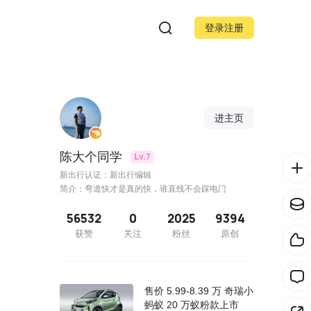
登录注册
进主页
陈大个同学
Lv.7
新出行认证：新出行编辑
简介：弯道快才是真的快，谁直线不会踩电门
56532
0
2025
9394
获赞
关注
粉丝
原创
售价 5.99-8.39 万 奇瑞小
蚂蚁 20 万蚁粉款上市