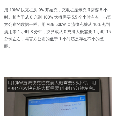
用 10kW 快充桩从 9% 开始充，充电桩显示充满需要 5 小
时。相当于从 0 充到 100% 大概需要 5.5 个小时左右，与官
方公布的数据一样。用 ABB 50kW 直流快充桩从 10% 充到
满用来 1 小时 8 分钟，换算成从 0 充满大概需要 1 小时 15
分钟左右，与官方公布的低于 1 小时还是存在不小的差
距。