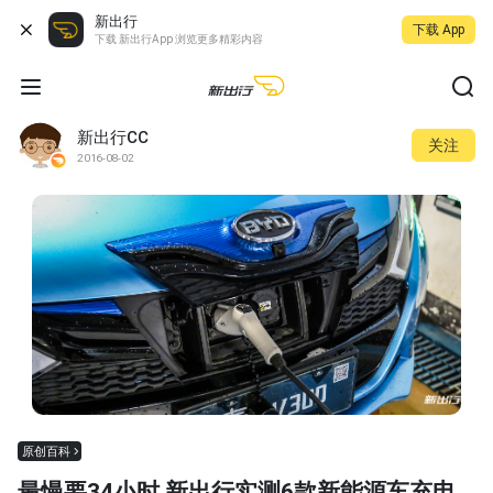
新出行
下载 App
下载 新出行App 浏览更多精彩内容
新出行CC
关注
2016-08-02
原创百科
最慢要34小时 新出行实测6款新能源车充电