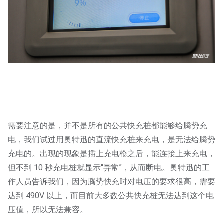
需要注意的是，并不是所有的公共快充桩都能够给腾势充
电，我们试过用奥特迅的直流快充桩来充电，是无法给腾势
充电的。出现的现象是插上充电枪之后，能连接上来充电，
但不到 10 秒充电桩就显示“异常”，从而断电。奥特迅的工
作人员告诉我们，因为腾势快充时对电压的要求很高，需要
达到 490V 以上，而目前大多数公共快充桩无法达到这个电
压值，所以无法兼容。