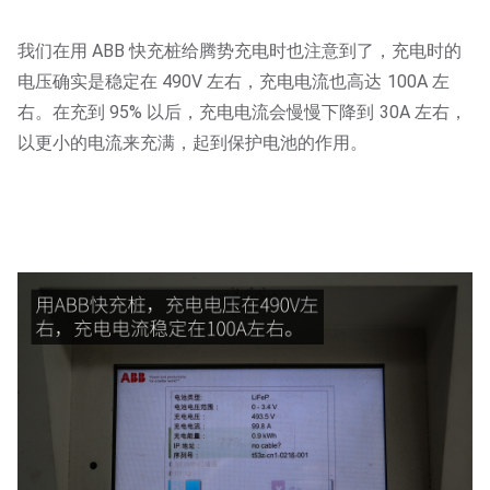
我们在用 ABB 快充桩给腾势充电时也注意到了，充电时的
电压确实是稳定在 490V 左右，充电电流也高达 100A 左
右。在充到 95% 以后，充电电流会慢慢下降到 30A 左右，
以更小的电流来充满，起到保护电池的作用。