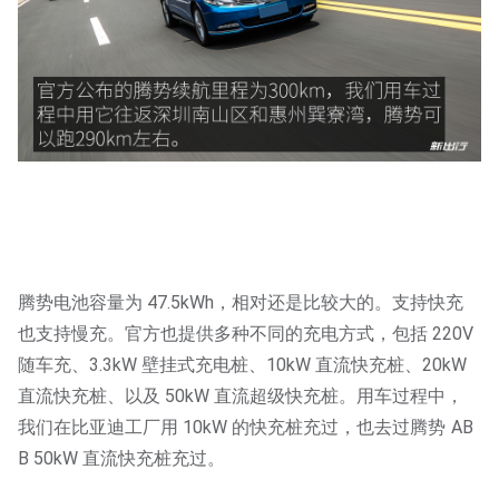
腾势电池容量为 47.5kWh，相对还是比较大的。支持快充
也支持慢充。官方也提供多种不同的充电方式，包括 220V
随车充、3.3kW 壁挂式充电桩、10kW 直流快充桩、20kW
直流快充桩、以及 50kW 直流超级快充桩。用车过程中，
我们在比亚迪工厂用 10kW 的快充桩充过，也去过腾势 AB
B 50kW 直流快充桩充过。