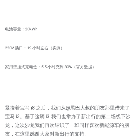
电池容量：20kWh
220V 插口：19 小时左右（实测）
家用壁挂式充电盒：5.5 小时充到 80%（官方数据）
紧接着宝马 i8 之后，我们从@尾巴大叔的朋友那里借来了
宝马 i3。基于这辆 i3 我们也举办了新出行的第二场线下沙
龙，这次沙龙我们再次结识了一班同样喜欢新能源车的朋
友，在这里感谢大家对新出行的支持。