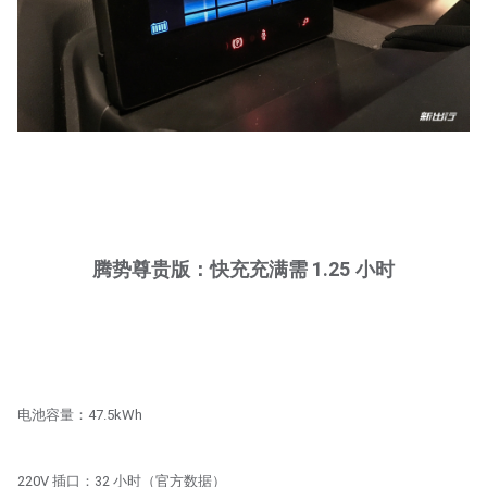
腾势尊贵版：快充充满需 1.25 小时
电池容量：47.5kWh
220V 插口：32 小时（官方数据）