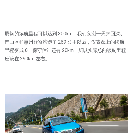
腾势的续航里程可以达到 300km。我们实测一天来回深圳
南山区和惠州巽寮湾跑了 269 公里以后，仪表盘上的续航
里程变成 0，保守估计还有 20km，所以实际总的续航里程
应该在 290km 左右。