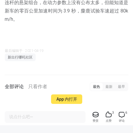
连杆的悬架组合，在动力参数上没有公布太多，但能知道是
新车的零百公里加速时间为 3.9 秒，麋鹿试验车速超过 80k
m/h。
最后编辑于 · 2021-04-19
新出行哪吒社区
全部评论
只看作者
最热
最新
最早
App 内打开
3
6
说点什么吧~
赞赏
点赞
评论