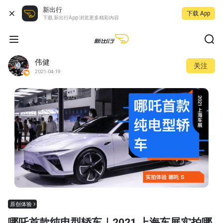
新出行
下载 App
下载 新出行App 浏览更多精彩内容
伟健
关注
2021-04-19
原创体验
哪吒首款纯电型轿车｜2021 上海车展实拍哪