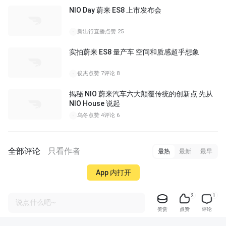
NIO Day 蔚来 ES8 上市发布会
新出行直播
点赞 25
实拍蔚来 ES8 量产车 空间和质感超乎想象
俊杰
点赞 7
评论 8
揭秘 NIO 蔚来汽车六大颠覆传统的创新点 先从
NIO House 说起
乌冬
点赞 4
评论 6
全部评论
只看作者
最热
最新
最早
App 内打开
2
1
说点什么吧~
赞赏
点赞
评论