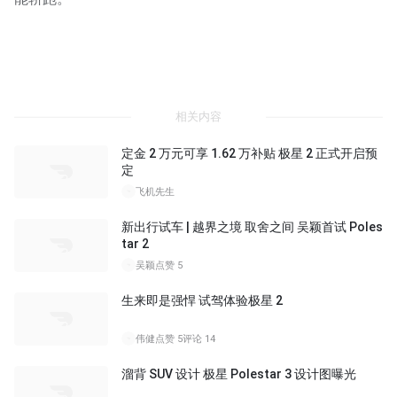
相关内容
定金 2 万元可享 1.62 万补贴 极星 2 正式开启预
定
飞机先生
新出行试车 | 越界之境 取舍之间 吴颖首试 Poles
tar 2
吴颖
点赞 5
生来即是强悍 试驾体验极星 2
伟健
点赞 5
评论 14
溜背 SUV 设计 极星 Polestar 3 设计图曝光