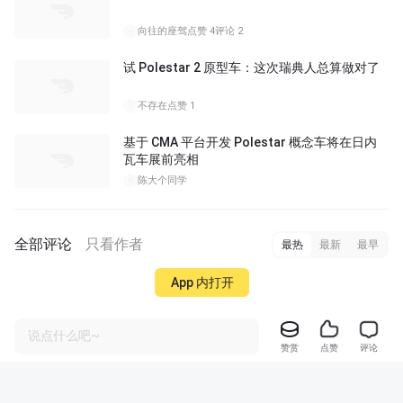
向往的座驾
点赞 4
评论 2
试 Polestar 2 原型车：这次瑞典人总算做对了
不存在
点赞 1
基于 CMA 平台开发 Polestar 概念车将在日内
瓦车展前亮相
陈大个同学
全部评论
只看作者
最热
最新
最早
App 内打开
说点什么吧~
赞赏
点赞
评论