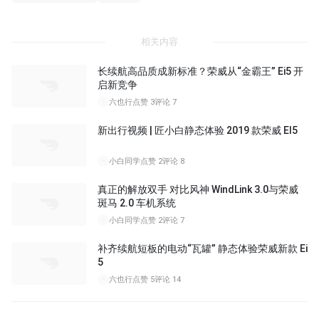
相关内容
长续航高品质成新标准？荣威从“金霸王” Ei5 开
启新竞争
六也行
点赞 3
评论 7
新出行视频 | 匠小白静态体验 2019 款荣威 EI5
小白同学
点赞 2
评论 8
真正的解放双手 对比风神 WindLink 3.0与荣威
斑马 2.0 车机系统
小白同学
点赞 2
评论 7
补齐续航短板的电动“瓦罐” 静态体验荣威新款 Ei
5
六也行
点赞 5
评论 14