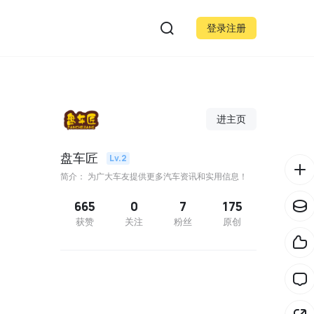
登录注册
进主页
盘车匠
Lv.2
简介： 为广大车友提供更多汽车资讯和实用信息！
665
0
7
175
获赞
关注
粉丝
原创