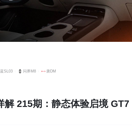
蓝SL03
问界M8
唐DM
解 215期：静态体验启境 GT7