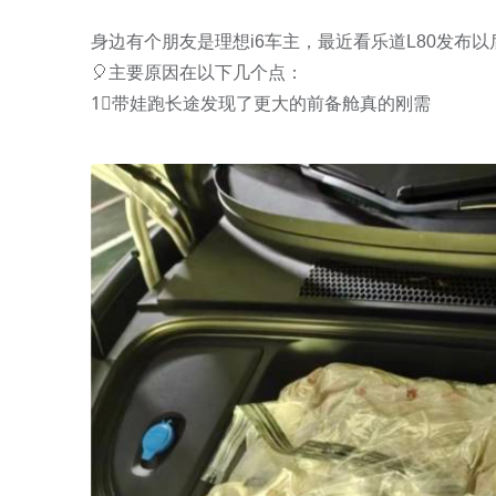
身边有个朋友是理想i6车主，最近看乐道L80发布
🎈主要原因在以下几个点：
1⃣️带娃跑长途发现了更大的前备舱真的刚需