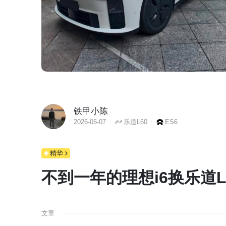
铁甲小陈
2026-05-07
乐道L60
ES6
精华
不到一年的理想i6换乐道L
文章