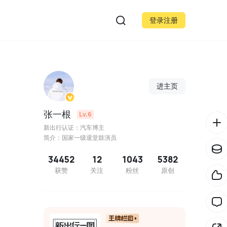
登录注册
进主页
张一根
Lv.6
新出行认证：汽车博主
简介：国家一级退堂鼓演员
34452
12
1043
5382
获赞
关注
粉丝
原创