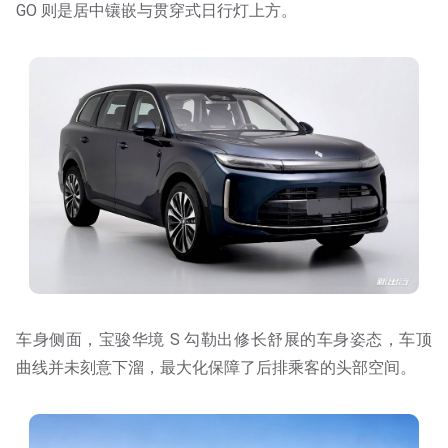
GO 则是居中镶嵌与贯穿式日行灯上方。
车身侧面，宝骏华境 S 勾勒出修长舒展的车身姿态，车顶
曲线并未刻意下溜，最大化保障了后排乘客的头部空间。