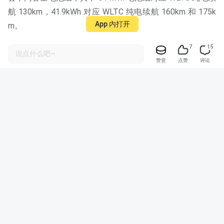
航 130km，41.9kWh 对应 WLTC 纯电续航 160km 和 175k
App 内打开
m。
7
15
说点什么吧~
作者结语 ... /
赞赏
点赞
评论
以上便是本篇文章的全部内容，相信看到这里的小伙伴对于
宝骏华境 S 现阶段所有信息已有一个比较详细的了解。
宝骏华境 S 在空间布局以及智能化方面形成了不错的产品
组合，这也让市场对其多了几分期待。至于价格方面，按照
过往宝骏品牌的定价来看，相信华境 S 最终的售价会有十
足的惊喜。
新出行宝骏社区
新出行情报局
新出行情报局
当前 82 期/更新至 87 期