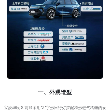
一、外观造型
宝骏华境 S 前脸采用“Z”字形日行灯搭配梯形进气格栅的设