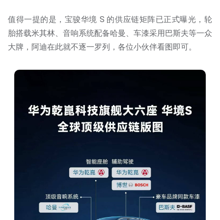
值得一提的是，宝骏华境 S 的供应链矩阵已正式曝光，轮
胎搭载米其林、音响系统配备哈曼、车漆采用巴斯夫等一众
大牌，阿迪在此就不逐一罗列，各位小伙伴看图即可。