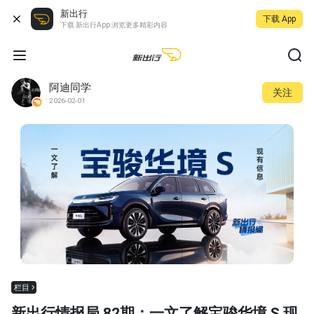
新出行
下载 App
下载 新出行App 浏览更多精彩内容
阿迪同学
关注
2026-02-01
栏目
新出行情报局 82期：一文了解宝骏华境 S 现