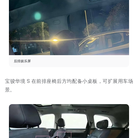
后排娱乐屏
宝骏华境 S 在前排座椅后方均配备小桌板，可扩展用车场
景。