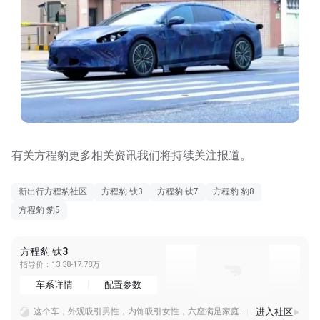
有关方程豹更多相关资讯我们将持续关注报道。
新出行方程豹社区
方程豹 钛3
方程豹 钛7
方程豹 豹8
方程豹 豹5
方程豹 钛3
指导价：13.38-17.78万
车系详情
配置参数
进入社区
这个车，外观吸引男性，内饰吸引女性，六座满足家庭，狠狠拿捏，你就学吧