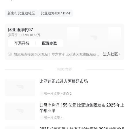
新出行比亚迪社区
比亚迪海豹07 DM-i
比亚迪海豹07
指导价：14.98-18.68万
车系详情
配置参数
进入社区
加油站直接改为闪充站！华东首个比亚迪闪充旗舰站落地上海
共建一站
2026/8/9 22:55 星期天 晴​惠深通勤的三年零9天……日复一日[太阳]​好久没有周日通勤了，七点半出发都能踩点到[呲牙]从上午堵到傍晚，严重影响工作
每天傍晚的天空还是很治愈的，上了一天的班，此刻也能放松很多，就是温度太高了
相关内容
比亚迪正式进入阿根廷市场
张一根
点赞 4
评论 2
归母净利润 155 亿元 比亚迪集团发布 2025 年上
半年业绩
张一根
点赞 4