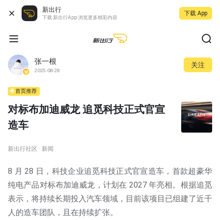
新出行
下载 App
下载 新出行App 浏览更多精彩内容
张一根
关注
2025-08-28
首页推荐
对标布加迪威龙 追觅科技正式官宣
造车
新出行社区 · 新闻
8 月 28 日，科技企业追觅科技正式官宣造车，首款超豪华
纯电产品对标布加迪威龙，计划在 2027 年亮相。根据追觅
表示，将持续长期投入汽车领域，目前该项目已组建了近千
人的造车团队，且在持续扩张。